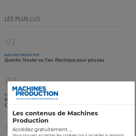
LES PLUS
LUS
01
MACHINES PRODUCTION
Quentin Tessier ou l’arc électrique pour pinceau
02
ECAM
Une école française d’ingénieurs plante son drapeau en
Chine
Les contenus de Machines
Production
03
Accédez gratuitement ...
Vous pouvez accepter les cookies pour accéder à certains