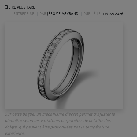
LIRE PLUS TARD
ENTREPRISE
PAR
JÉRÔME MEYRAND
PUBLIÉ LE
19/02/2026
Sur cette bague, un mécanisme discret permet d’ajuster le
diamètre selon les variations corporelles de la taille des
doigts, qui peuvent être provoquées par la température
extérieure.