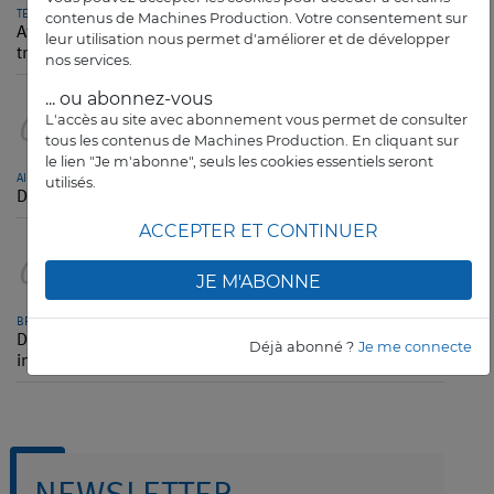
TECHNILOG
contenus de Machines Production. Votre consentement sur
Atelier connecté : comment collecter, centraliser et
leur utilisation nous permet d'améliorer et de développer
transmettre efficacement les données
nos services.
... ou abonnez-vous
L'accès au site avec abonnement vous permet de consulter
04
tous les contenus de Machines Production. En cliquant sur
le lien "Je m'abonne", seuls les cookies essentiels seront
AIRBUS HELICOPTERS
utilisés.
Des réservistes d’Airbus défileront le 14-Juillet à Paris
ACCEPTER ET CONTINUER
05
JE M'ABONNE
BPIFRANCE
Défi Flagships : une rampe de lancement pour l’industrie
Déjà abonné ?
Je me connecte
intelligente