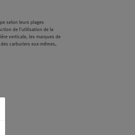
pe selon leurs plages
tion de l’utilisation de la
ère verticale, les marques de
nt des carburiers eux-mêmes,