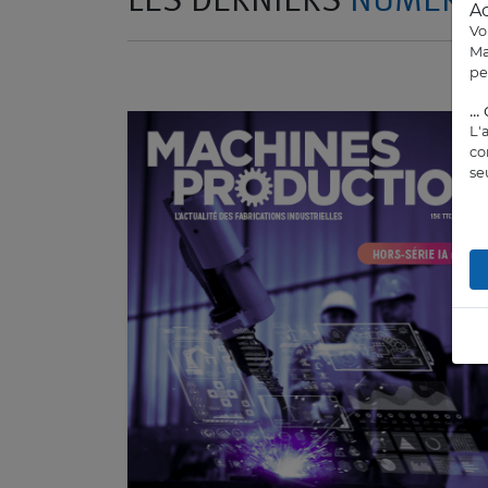
LES DERNIERS
NUMÉRO
Ac
Vo
Ma
pe
..
L'
co
se