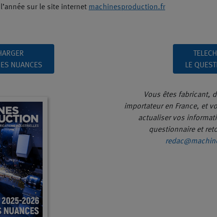
l’année sur le site internet
machinesproduction.fr
HARGER
TELEC
DES NUANCES
LE QUEST
Vous êtes fabricant, d
importateur en France, et v
actualiser vos informat
questionnaire et ret
redac@machine