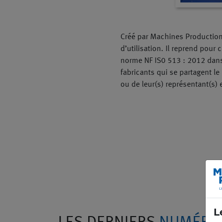
Créé par Machines Production
d’utilisation. Il reprend pour 
norme NF IS0 513 : 2012 dans 
fabricants qui se partagent l
ou de leur(s) représentant(s) 
L