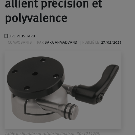
allient précision et
polyvalence
LIRE PLUS TARD
COMPOSANTS
PAR
SARA AHMADVAND
PUBLIÉ LE
27/02/2025
Table inclinable sur rotule inclinaison 30° (21170).