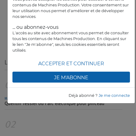
contenus de Machines Production. Votre consentement sur
leur utilisation nous permet d'améliorer et de développer
ABB FRANCE DIV ROBOTIQUE
nos services.
Une IA générative pour améliorer l’efficacité
énergétique
... ou abonnez-vous
L'accès au site avec abonnement vous permet de consulter
COMPOSANTS
ARTICLE
tous les contenus de Machines Production. En cliquant sur
le lien "Je m'abonne", seuls les cookies essentiels seront
utilisés.
LES PLUS
LUS
ACCEPTER ET CONTINUER
JE M'ABONNE
01
Déjà abonné ?
Je me connecte
MACHINES PRODUCTION
Quentin Tessier ou l’arc électrique pour pinceau
02