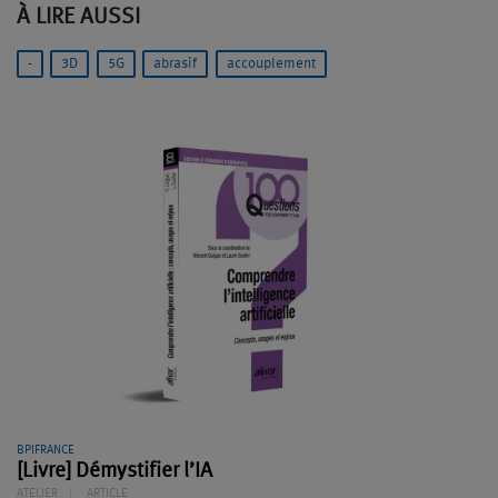
À LIRE AUSSI
-
3D
5G
abrasif
accouplement
BPIFRANCE
[Livre] Démystifier l’IA
ATELIER
ARTICLE