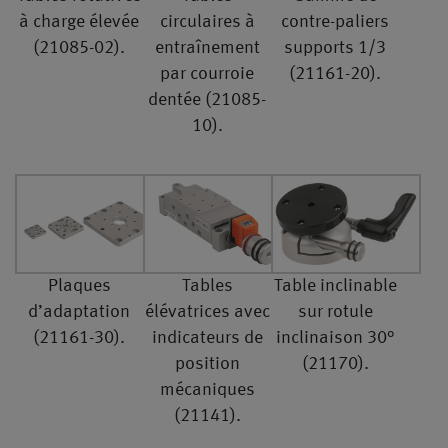
à charge élevée
circulaires à
contre-paliers
(21085-02).
entraînement
supports 1/3
par courroie
(21161-20).
dentée (21085-
10).
Plaques
Tables
Table inclinable
d’adaptation
élévatrices avec
sur rotule
(21161-30).
indicateurs de
inclinaison 30°
position
(21170).
mécaniques
(21141).