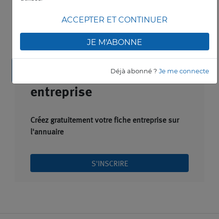
BPIFRANCE
ACCEPTER ET CONTINUER
Défi Flagships : une rampe de lancement
pour l’industrie intelligente
JE M'ABONNE
Déjà abonné ?
Je me connecte
Créez votre fiche
entreprise
Créez gratuitement votre fiche entreprise sur
l'annuaire
S'INSCRIRE