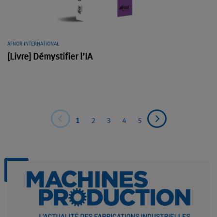
AFNOR INTERNATIONAL
[Livre] Démystifier l’IA
1
2
3
4
5