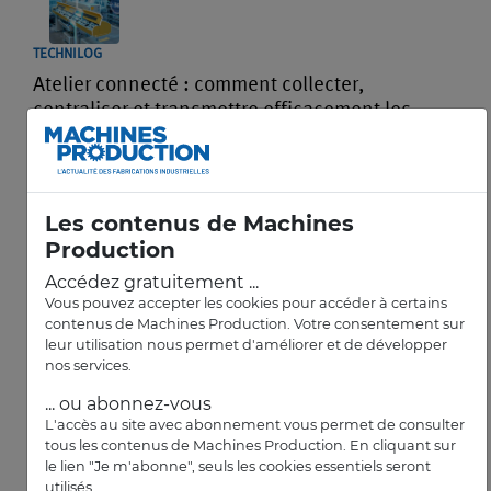
TECHNILOG
Atelier connecté : comment collecter,
centraliser et transmettre efficacement les
données
Les contenus de Machines
Production
Accédez gratuitement ...
AIRBUS HELICOPTERS
Vous pouvez accepter les cookies pour accéder à certains
contenus de Machines Production. Votre consentement sur
Des réservistes d’Airbus défileront le 14-
leur utilisation nous permet d'améliorer et de développer
Juillet à Paris
nos services.
... ou abonnez-vous
L'accès au site avec abonnement vous permet de consulter
tous les contenus de Machines Production. En cliquant sur
le lien "Je m'abonne", seuls les cookies essentiels seront
utilisés.