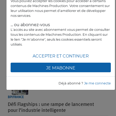
centraliser et transmettre efficacement les
Vous pouvez accepter les cookies pour accéder à certains
données
contenus de Machines Production. Votre consentement sur
leur utilisation nous permet d'améliorer et de développer
nos services.
... ou abonnez-vous
L'accès au site avec abonnement vous permet de consulter
tous les contenus de Machines Production. En cliquant sur
le lien "Je m'abonne", seuls les cookies essentiels seront
utilisés.
AIRBUS HELICOPTERS
Des réservistes d’Airbus défileront le 14-
ACCEPTER ET CONTINUER
Juillet à Paris
JE M'ABONNE
Déjà abonné ?
Je me connecte
BPIFRANCE
Défi Flagships : une rampe de lancement
pour l’industrie intelligente