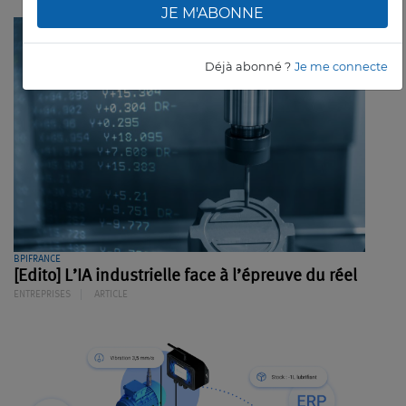
JE M'ABONNE
Déjà abonné ?
Je me connecte
BPIFRANCE
[Edito] L’IA industrielle face à l’épreuve du réel
ENTREPRISES
ARTICLE