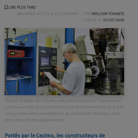
LIRE PLUS TARD
MACHINES-OUTILS & ACCESSOIRES
PAR
MALCOM TCHAMTE
PUBLIÉ LE
02/07/2026
Depuis le début de l’année, une préoccupation s’impose avec
constance chez les constructeurs de machines-outils face à la
concurrence extra-européenne, en particulier chinoise : celle
de la sécurité des équipements.
Portés par le Cecimo, les constructeurs de