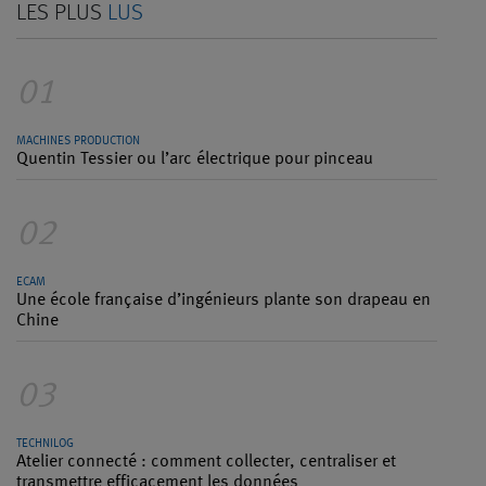
LES PLUS
LUS
01
MACHINES PRODUCTION
Quentin Tessier ou l’arc électrique pour pinceau
02
ECAM
Une école française d’ingénieurs plante son drapeau en
Chine
03
TECHNILOG
Atelier connecté : comment collecter, centraliser et
transmettre efficacement les données