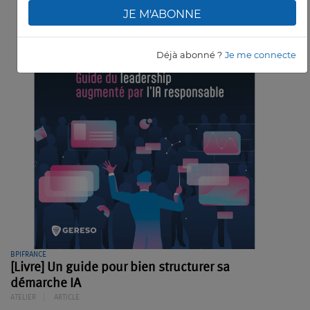
JE M'ABONNE
Déjà abonné ?
Je me connecte
BPIFRANCE
[Livre] Un guide pour bien structurer sa
démarche IA
ATELIER
ARTICLE