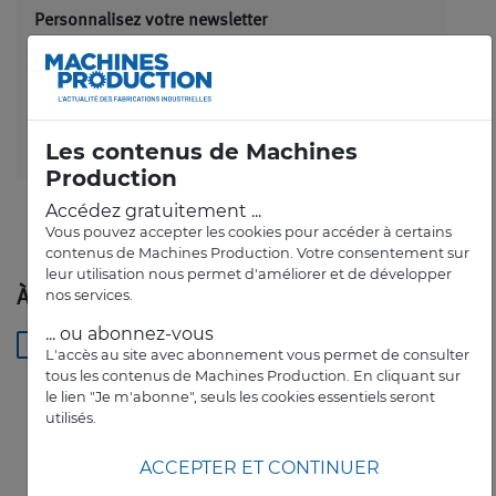
Personnalisez votre newsletter
et recevez le meilleur de l'actualité directement
dans votre boîte mail
RECEVOIR LA NEWSLETTER
Les contenus de Machines
Production
Accédez gratuitement ...
Vous pouvez accepter les cookies pour accéder à certains
contenus de Machines Production. Votre consentement sur
leur utilisation nous permet d'améliorer et de développer
nos services.
À LIRE AUSSI
... ou abonnez-vous
-
3D
5G
abrasif
accouplement
L'accès au site avec abonnement vous permet de consulter
tous les contenus de Machines Production. En cliquant sur
le lien "Je m'abonne", seuls les cookies essentiels seront
utilisés.
ACCEPTER ET CONTINUER