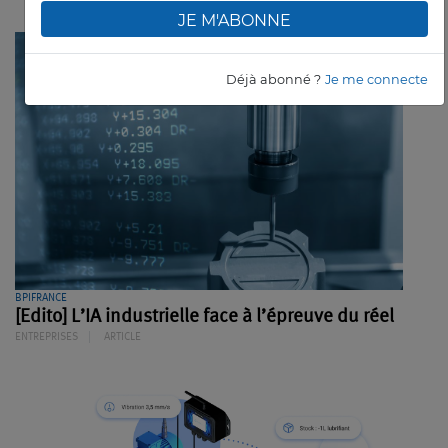
JE M'ABONNE
Déjà abonné ?
Je me connecte
BPIFRANCE
[Edito] L’IA industrielle face à l’épreuve du réel
ENTREPRISES
ARTICLE