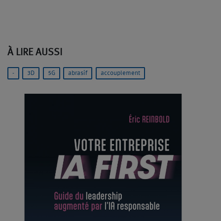
À LIRE AUSSI
-
3D
5G
abrasif
accouplement