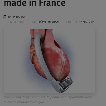
made in France
LIRE PLUS TARD
ENTREPRISES
PAR
JÉRÔME MEYRAND
PUBLIÉ LE
11/09/2025
Grâce à son design compact, la pompe est implantable dans
la cavité intra-péricardique.