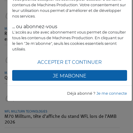
contenus de Machines Production. Votre consentement sur
leur utilisation nous permet d'améliorer et de développer
02
nos services.
... ou abonnez-vous
MACHINES PRODUCTION
L'accès au site avec abonnement vous permet de consulter
Robotique et PME françaises : quels usages pour quels
tous les contenus de Machines Production. En cliquant sur
enjeux ?
le lien "Je m'abonne", seuls les cookies essentiels seront
utilisés.
03
ACCEPTER ET CONTINUER
MACHINES PRODUCTION
JE M'ABONNE
Quentin Tessier ou l’arc électrique pour pinceau
Déjà abonné ?
Je me connecte
04
WFL MILLTURN TECHNOLOGIES
M70 Millturn, tête d’affiche du stand WFL lors de l’AMB
2026