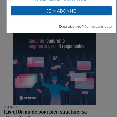
JE M'ABONNE
Déjà abonné ?
Je me connecte
BPIFRANCE
[Livre] Un guide pour bien structurer sa