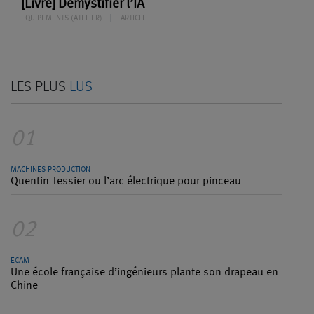
[Livre] Démystifier l’IA
EQUIPEMENTS (ATELIER)
ARTICLE
LES PLUS
LUS
01
MACHINES PRODUCTION
Quentin Tessier ou l’arc électrique pour pinceau
02
ECAM
Une école française d’ingénieurs plante son drapeau en
Chine