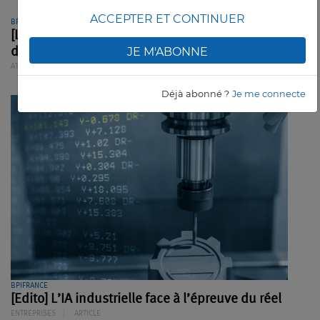
ACCEPTER ET CONTINUER
BPIFRANCE
[Livre] Un guide pour bien structurer sa
JE M'ABONNE
démarche IA
ATELIER
ARTICLE
Déjà abonné ?
Je me connecte
BPIFRANCE
[Edito] L’IA industrielle face à l’épreuve du réel
ENTREPRISES
ARTICLE