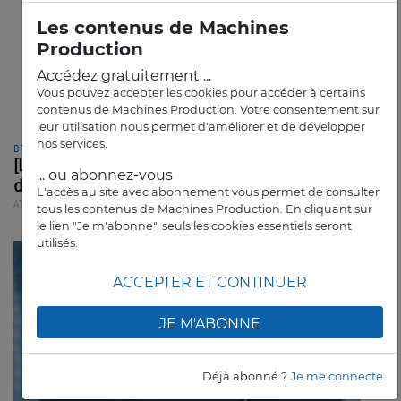
Les contenus de Machines
Production
Accédez gratuitement ...
Vous pouvez accepter les cookies pour accéder à certains
contenus de Machines Production. Votre consentement sur
leur utilisation nous permet d'améliorer et de développer
nos services.
BPIFRANCE
[Livre] Un guide pour bien structurer sa
... ou abonnez-vous
démarche IA
L'accès au site avec abonnement vous permet de consulter
ATELIER
ARTICLE
tous les contenus de Machines Production. En cliquant sur
le lien "Je m'abonne", seuls les cookies essentiels seront
utilisés.
ACCEPTER ET CONTINUER
JE M'ABONNE
Déjà abonné ?
Je me connecte