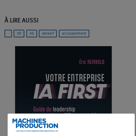
À LIRE AUSSI
-
3D
5G
abrasif
accouplement