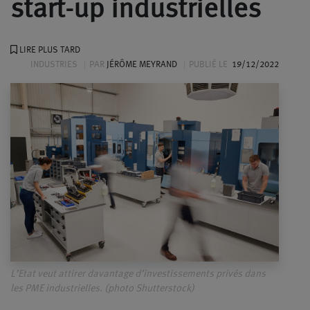
start-up industrielles
LIRE PLUS TARD
INDUSTRIES
PAR
JÉRÔME MEYRAND
PUBLIÉ LE
19/12/2022
L’Etat veut attirer davantage d’investissements privés dans
les PME industrielles. (photo Shutterstock)