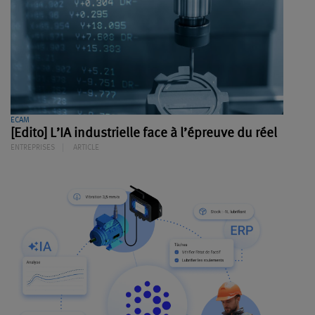
ECAM
[Edito] L’IA industrielle face à l’épreuve du réel
ENTREPRISES
ARTICLE