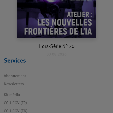
Hors-Série N° 20
03 08 2026
Services
Abonnement
Newsletters
Kit média
CGU-CGV (FR)
CGU-CGV (EN)