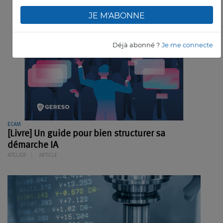
JE M'ABONNE
Déjà abonné ?
Je me connecte
ECAM
[Livre] Un guide pour bien structurer sa
démarche IA
ATELIER
ARTICLE