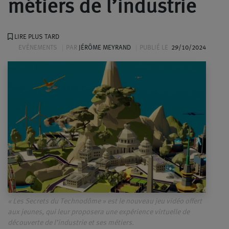
métiers de l’industrie
LIRE PLUS TARD
EVÉNEMENTS
PAR
JÉRÔME MEYRAND
PUBLIÉ LE
29/10/2024
« Les Secrets du Technodôme » est le nouveau jeu vidéo offert
aux jeunes, qui leur proposera une expérience virtuelle de
découverte de l’industrie et ses métiers.