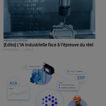
AIRBUS HELICOPTERS
[Edito] L’IA industrielle face à l’épreuve du réel
ENTREPRISES
ARTICLE