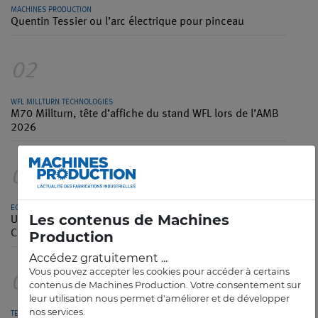
MACHINES PRODUCTION
Quentin Tessier ou l’arc électrique pour pinceau
02
WFL MILLTURN TECHNOLOGIES
M70 Millturn, tête d’affiche du stand WFL lors de l’AMB
2026
03
ECAM
Les contenus de Machines
Une école française d’ingénieurs plante son drapeau en
Chine
Production
Accédez gratuitement ...
Vous pouvez accepter les cookies pour accéder à certains
04
contenus de Machines Production. Votre consentement sur
leur utilisation nous permet d'améliorer et de développer
nos services.
TECHNILOG