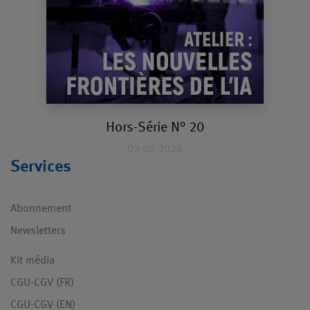
Hors-Série N° 20
03 08 2026
Services
Abonnement
Newsletters
Kit média
CGU-CGV (FR)
CGU-CGV (EN)