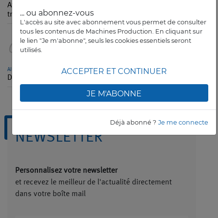
Atelier connecté : comment collecter, centraliser et
... ou abonnez-vous
transmettre efficacement les données
L'accès au site avec abonnement vous permet de consulter
tous les contenus de Machines Production. En cliquant sur
le lien "Je m'abonne", seuls les cookies essentiels seront
05
utilisés.
AIRBUS HELICOPTERS
ACCEPTER ET CONTINUER
Des réservistes d’Airbus défileront le 14-Juillet à Paris
JE M'ABONNE
Déjà abonné ?
Je me connecte
NEWSLETTER
Personnalisez votre newsletter
et recevez le meilleur de l'actualité directement
dans votre boîte mail