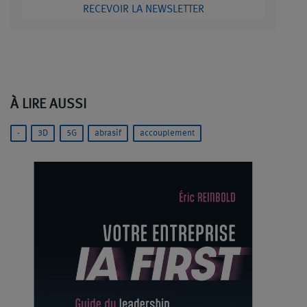
RECEVOIR LA NEWSLETTER
À LIRE AUSSI
-
3D
5G
abrasif
accouplement