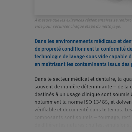
À mesure que les exigences réglementaires se renforce
vide pour sécuriser chaque étape du nettoyage.
Dans les environnements médicaux et dentai
de propreté conditionnent la conformité de
technologie de lavage sous vide capable de
en maîtrisant les contaminants issus des 
Dans le secteur médical et dentaire, la qua
souvent de manière déterminante – de la q
destinés à un usage clinique sont soumis à
notamment la norme ISO 13485, et doivent
vérifiable et documenté dans le temps. Le
composants sont soumis – tournage, recti
de différentes natures : huiles, émulsions,