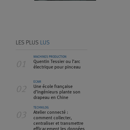
LES PLUS
LUS
MACHINES PRODUCTION
Quentin Tessier ou l’arc
01
électrique pour pinceau
ECAM
Une école française
02
d’ingénieurs plante son
drapeau en Chine
TECHNILOG
Atelier connecté :
03
comment collecter,
centraliser et transmettre
efficacement les données