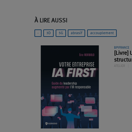
À LIRE AUSSI
-
3D
5G
abrasif
accouplement
BPIFRANCE
[Livre]
structu
ATELIER