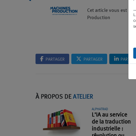
.
Cet article vous est pr
L
Production
c
s
PARTAGER
PARTAGER
PARTAG
À PROPOS DE
ATELIER
ALPHATRAD
L’IA au service
de la traduction
industrielle :