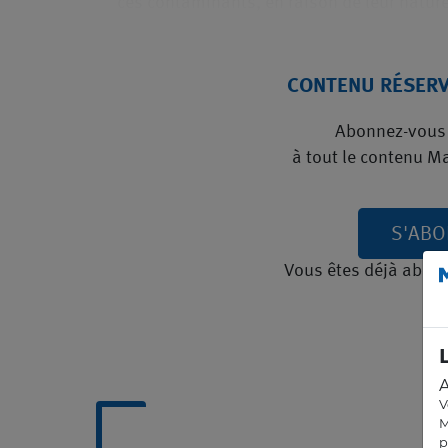
ces contaminants, en raison de leur natur
CONTENU RÉSER
Abonnez-vous 
à tout le contenu M
S'AB
Vous êtes déjà abon
A
V
M
p