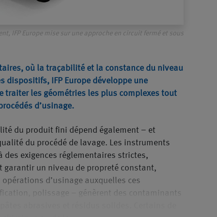
nt, IFP Europe mise sur une approche en circuit fermé et sous
res, où la traçabilité et la constance du niveau
s dispositifs, IFP Europe développe une
 traiter les géométries les plus complexes tout
procédés d’usinage.
lité du produit fini dépend également – et
ualité du procédé de lavage. Les instruments
 des exigences réglementaires strictes,
 garantir un niveau de propreté constant,
s opérations d’usinage auxquelles ces
fication, polissage – génèrent des contaminants
 pâtes abrasives et résidus solides. Certains de