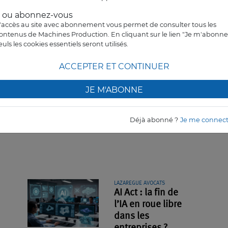
.. ou abonnez-vous
oposé par la rédaction de Machines
'accès au site avec abonnement vous permet de consulter tous les
ontenus de Machines Production. En cliquant sur le lien "Je m'abonne
euls les cookies essentiels seront utilisés.
ACCEPTER ET CONTINUER
JE M'ABONNE
LIRE PLUS TARD
ER
Déjà abonné ?
Je me connec
LAZAREGUE AVOCATS
AI Act : la fin de
l’IA en roue libre
dans les