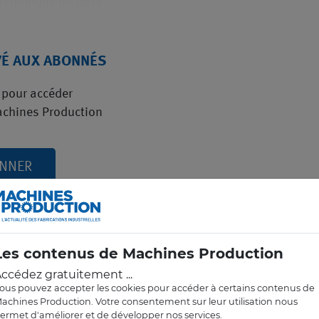
e chimique ou de la…
VÉ AUX ABONNÉS
pour accéder
achines Production
ONNER
né ?
Connectez-vous
Les contenus de Machines Production
ccédez gratuitement ...
ous pouvez accepter les cookies pour accéder à certains contenus de
achines Production. Votre consentement sur leur utilisation nous
ermet d'améliorer et de développer nos services.