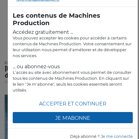
Les contenus de Machines
Production
Accédez gratuitement ...
Vous pouvez accepter les cookies pour accéder à certains
contenus de Machines Production. Votre consentement sur
leur utilisation nous permet d'améliorer et de développer
nos services.
ECAM
... ou abonnez-vous
[Livre] Un guide pour bien structurer sa
L'accès au site avec abonnement vous permet de consulter
démarche IA
tous les contenus de Machines Production. En cliquant sur
ATELIER
ARTICLE
le lien "Je m'abonne", seuls les cookies essentiels seront
utilisés.
ACCEPTER ET CONTINUER
JE M'ABONNE
Déjà abonné ?
Je me connecte