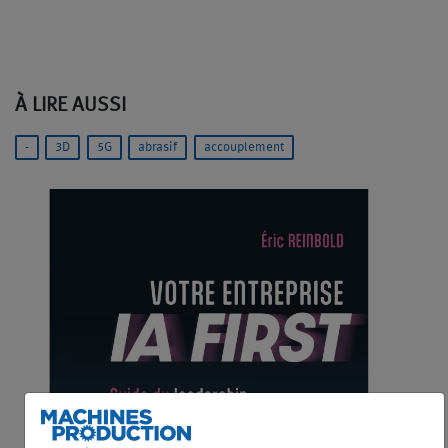
À LIRE AUSSI
-
3D
5G
abrasif
accouplement