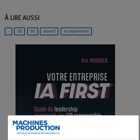
À LIRE AUSSI
-
3D
5G
abrasif
accouplement