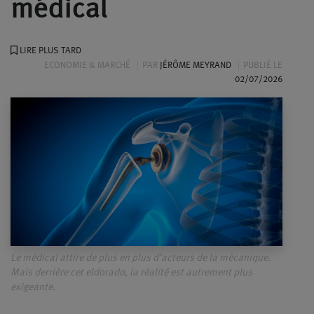
médical
LIRE PLUS TARD
ECONOMIE & MARCHÉ
PAR
JÉRÔME MEYRAND
PUBLIÉ LE
02/07/2026
Le médical attire de plus en plus d’acteurs de la mécanique.
Mais derrière cet eldorado, la réalité est autrement plus
exigeante.