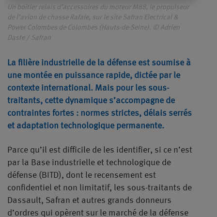
Un boitier relais d’accessoires du moteur M88, le propulseur
de l’avion de chasse Rafale, sur le site Safran Electrical &
Power Colombes de Colombes (Hauts-de-Seine). © Adrien
Daste / Safran
La filière industrielle de la défense est soumise à
une montée en puissance rapide, dictée par le
contexte international. Mais pour les sous-
traitants, cette dynamique s’accompagne de
contraintes fortes : normes strictes, délais serrés
et adaptation technologique permanente.
Parce qu’il est difficile de les identifier, si ce n’est
par la Base industrielle et technologique de
défense (BITD), dont le recensement est
confidentiel et non limitatif, les sous-traitants de
Dassault, Safran et autres grands donneurs
d’ordres qui opèrent sur le marché de la défense