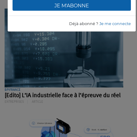
JE M'ABONNE
Déjà abonné ?
Je me connecte
BPIFRANCE
[Edito] L’IA industrielle face à l’épreuve du réel
ENTREPRISES
ARTICLE