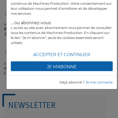
contenus de Machines Production. Votre consentement sur
leur utilisation nous permet d'améliorer et de développer
04
nos services.
... ou abonnez-vous
WFL MILLTURN TECHNOLOGIES
L'accès au site avec abonnement vous permet de consulter
M70 Millturn, tête d’affiche du stand WFL lors de l’AMB
tous les contenus de Machines Production. En cliquant sur
2026
le lien "Je m'abonne", seuls les cookies essentiels seront
utilisés.
05
ACCEPTER ET CONTINUER
ECAM
JE M'ABONNE
Une école française d’ingénieurs plante son drapeau en
Chine
Déjà abonné ?
Je me connecte
NEWSLETTER