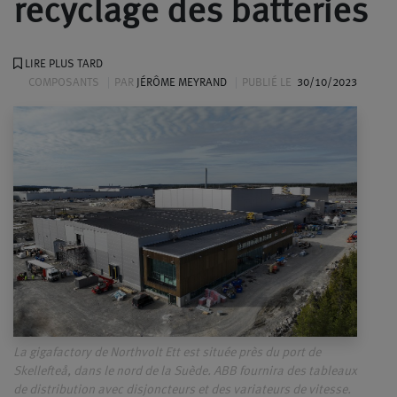
recyclage des batteries
LIRE PLUS TARD
COMPOSANTS
PAR
JÉRÔME MEYRAND
PUBLIÉ LE
30/10/2023
La gigafactory de Northvolt Ett est située près du port de
Skellefteå, dans le nord de la Suède. ABB fournira des tableaux
de distribution avec disjoncteurs et des variateurs de vitesse.