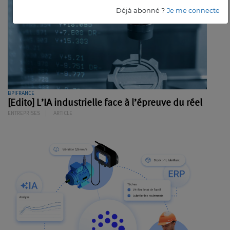
Déjà abonné ?
Je me connecte
BPIFRANCE
[Edito] L’IA industrielle face à l’épreuve du réel
ENTREPRISES
ARTICLE