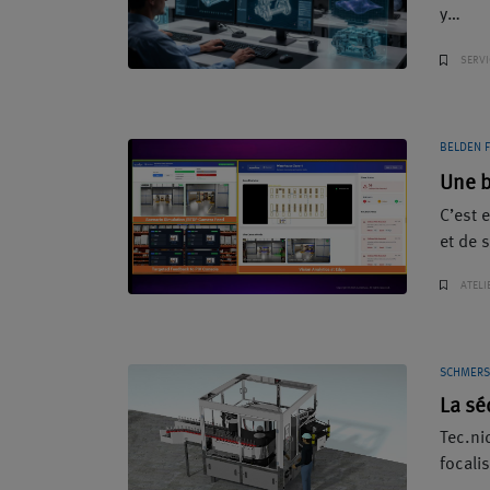
y…
SERVI
BELDEN 
Une b
C’est 
et de 
ATELI
SCHMERS
La sé
Tec.ni
focalis