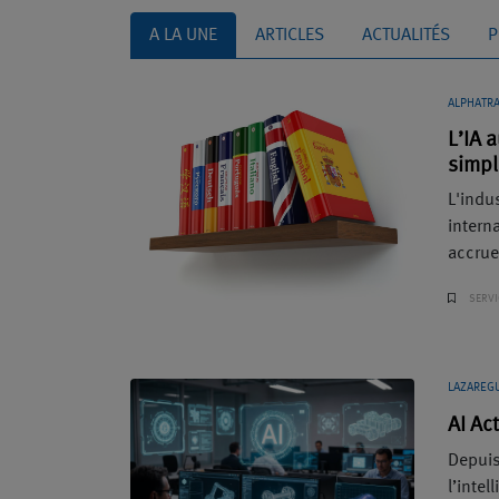
A LA UNE
ARTICLES
ACTUALITÉS
P
ALPHATR
L’IA 
simpl
L'indu
intern
accrue
SERVI
LAZAREG
AI Act
Depuis
l’intel