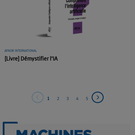
AFNOR INTERNATIONAL
[Livre] Démystifier l’IA
1
2
3
4
5