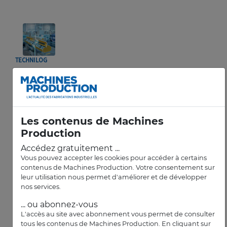
TECHNILOG
Atelier connecté : comment collecter,
centraliser et transmettre efficacement les
données
Les contenus de Machines
Production
Accédez gratuitement ...
Vous pouvez accepter les cookies pour accéder à certains
contenus de Machines Production. Votre consentement sur
AIRBUS HELICOPTERS
leur utilisation nous permet d'améliorer et de développer
nos services.
Des réservistes d’Airbus défileront le 14-
Juillet à Paris
... ou abonnez-vous
L'accès au site avec abonnement vous permet de consulter
tous les contenus de Machines Production. En cliquant sur