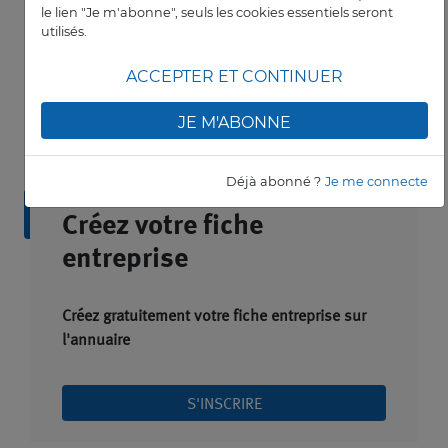
le lien "Je m'abonne", seuls les cookies essentiels seront
utilisés.
ACCEPTER ET CONTINUER
BPIFRANCE
JE M'ABONNE
Défi Flagships : une rampe de lancement
pour l’industrie intelligente
Déjà abonné ?
Je me connecte
Créez votre fiche
entreprise
Créez gratuitement votre fiche entreprise sur
l'annuaire
S'INSCRIRE