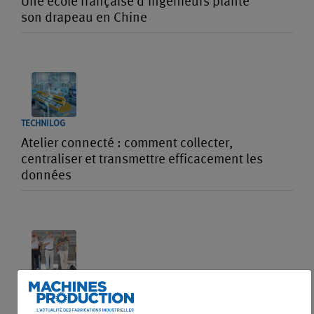
Une école française d’ingénieurs plante
son drapeau en Chine
TECHNILOG
Atelier connecté : comment collecter,
centraliser et transmettre efficacement les
données
AIRBUS HELICOPTERS
Des réservistes d’Airbus défileront le 14-