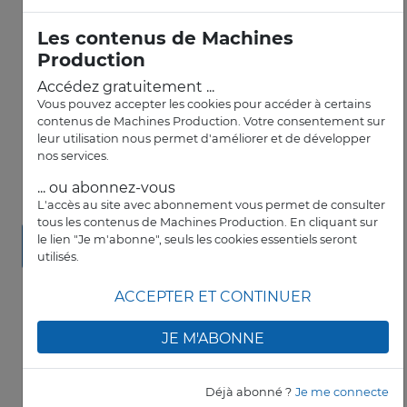
Juillet à Paris
Les contenus de Machines
Production
Accédez gratuitement ...
Vous pouvez accepter les cookies pour accéder à certains
contenus de Machines Production. Votre consentement sur
leur utilisation nous permet d'améliorer et de développer
BPIFRANCE
nos services.
Défi Flagships : une rampe de lancement
... ou abonnez-vous
pour l’industrie intelligente
L'accès au site avec abonnement vous permet de consulter
tous les contenus de Machines Production. En cliquant sur
le lien "Je m'abonne", seuls les cookies essentiels seront
Créez votre fiche
utilisés.
entreprise
ACCEPTER ET CONTINUER
JE M'ABONNE
Créez gratuitement votre fiche entreprise sur
l'annuaire
Déjà abonné ?
Je me connecte