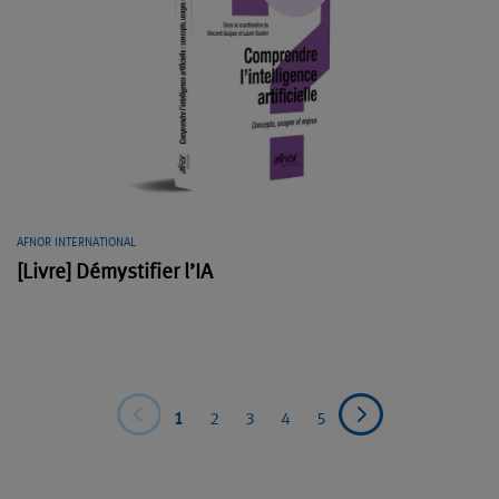
AFNOR INTERNATIONAL
[Livre] Démystifier l’IA
1
2
3
4
5