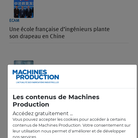
ECAM
Une école française d’ingénieurs plante
son drapeau en Chine
TECHNILOG
Atelier connecté : comment collecter,
Les contenus de Machines
centraliser et transmettre efficacement les
Production
données
Accédez gratuitement ...
Vous pouvez accepter les cookies pour accéder à certains
contenus de Machines Production. Votre consentement sur
leur utilisation nous permet d'améliorer et de développer
nos services.