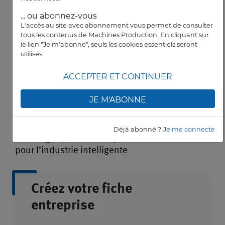
... ou abonnez-vous
AIRBUS HELICOPTERS
L'accès au site avec abonnement vous permet de consulter
tous les contenus de Machines Production. En cliquant sur
Des réservistes d’Airbus défileront le 14-
le lien "Je m'abonne", seuls les cookies essentiels seront
Juillet à Paris
utilisés.
ACCEPTER ET CONTINUER
JE M'ABONNE
BPIFRANCE
Déjà abonné ?
Je me connecte
Défi Flagships : une rampe de lancement
pour l’industrie intelligente
Créez votre fiche
entreprise