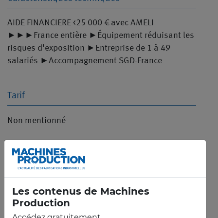
AIDE FINANCIERE <25 000 € avec AMELI
►►►France entière ►Équipement réduisant les
risques d'exposition ►Entreprise de 1 à 49
salariés ►Accompagnement SGD-France
Tarif
Non mentionné
LIRE PLUS
PARTAGER
PARTAGER
TARD
PARTAGER
Les contenus de Machines
Production
Accédez gratuitement ...